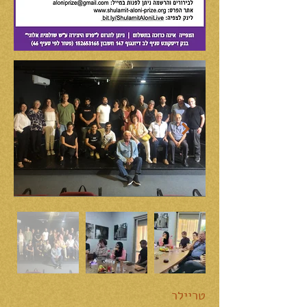
טריילר