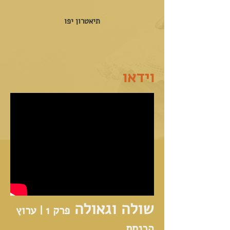
תיאטרון יפו
וידאו
שולה וגאולה
פרק 1 | ערוץ
הכנסת