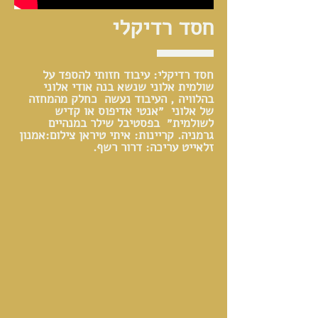
חסד רדיקלי
חסד רדיקלי: עיבוד חזותי להספד על
שולמית אלוני שנשא בנה אודי אלוני
בהלוויה , העיבוד נעשה כחלק מהמחזה
של אלוני ״אנטי אדיפוס או קדיש
לשולמית״ בפסטיבל שילר במנהיים
גרמניה. קריינות: איתי טיראן צילום:אמנון
זלאייט עריכה: דרור רשף.